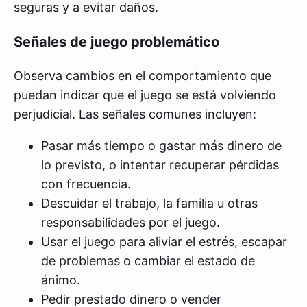
seguras y a evitar daños.
Señales de juego problemático
Observa cambios en el comportamiento que
puedan indicar que el juego se está volviendo
perjudicial. Las señales comunes incluyen:
Pasar más tiempo o gastar más dinero de
lo previsto, o intentar recuperar pérdidas
con frecuencia.
Descuidar el trabajo, la familia u otras
responsabilidades por el juego.
Usar el juego para aliviar el estrés, escapar
de problemas o cambiar el estado de
ánimo.
Pedir prestado dinero o vender