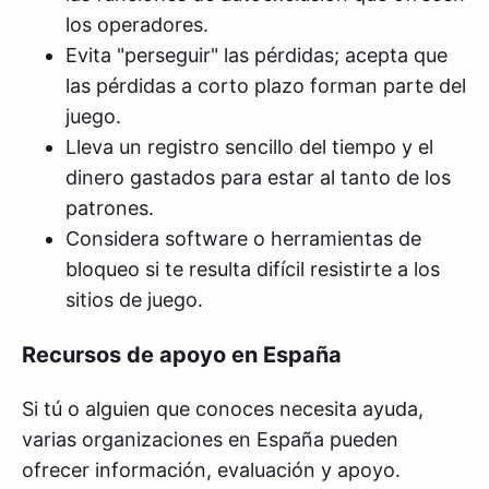
los operadores.
Evita "perseguir" las pérdidas; acepta que
las pérdidas a corto plazo forman parte del
juego.
Lleva un registro sencillo del tiempo y el
dinero gastados para estar al tanto de los
patrones.
Considera software o herramientas de
bloqueo si te resulta difícil resistirte a los
sitios de juego.
Recursos de apoyo en España
Si tú o alguien que conoces necesita ayuda,
varias organizaciones en España pueden
ofrecer información, evaluación y apoyo.