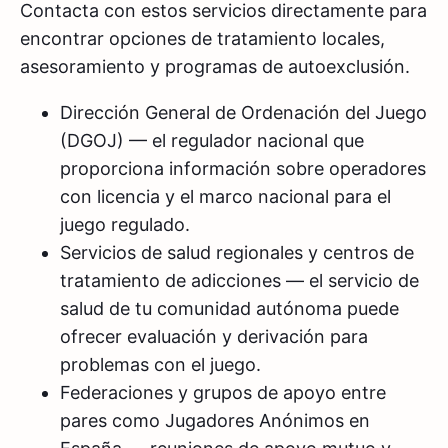
Contacta con estos servicios directamente para
encontrar opciones de tratamiento locales,
asesoramiento y programas de autoexclusión.
Dirección General de Ordenación del Juego
(DGOJ) — el regulador nacional que
proporciona información sobre operadores
con licencia y el marco nacional para el
juego regulado.
Servicios de salud regionales y centros de
tratamiento de adicciones — el servicio de
salud de tu comunidad autónoma puede
ofrecer evaluación y derivación para
problemas con el juego.
Federaciones y grupos de apoyo entre
pares como Jugadores Anónimos en